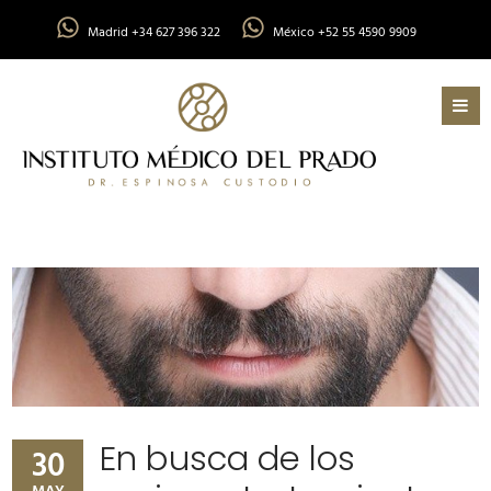
Madrid +34 627 396 322
México +52 55 4590 9909
En busca de los
30