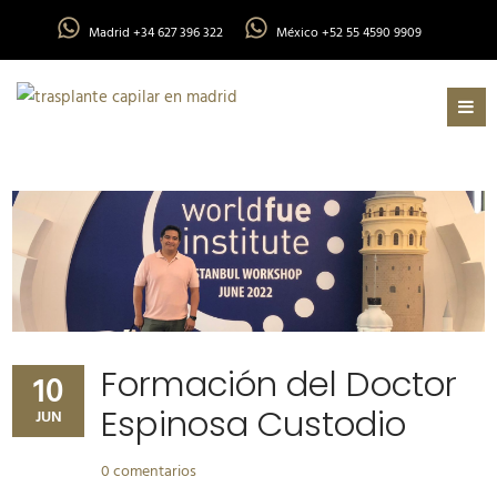
Madrid +34 627 396 322
México +52 55 4590 9909
Formación del Doctor
10
Espinosa Custodio
JUN
0 comentarios