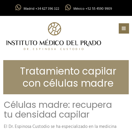
Madrid +34 627 396 322
México +52 55 4590 9909
Tratamiento capilar
con células madre
Células madre: recupera
tu densidad capilar
El Dr. Espinosa Custodio se ha especializado en la medicina