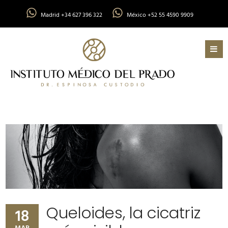
Madrid +34 627 396 322
México +52 55 4590 9909
Queloides, la cicatriz
18