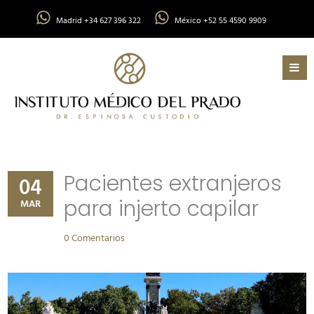
Madrid +34 627 396 322
México +52 55 4590 9909
Pacientes extranjeros
04
para injerto capilar
MAR
0 Comentarios