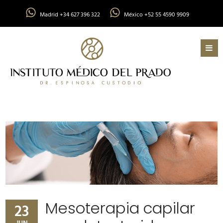
Madrid +34 627 396 322
México +52 55 4590 9909
Mesoterapia capilar
23