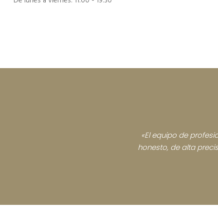
De lunes a viernes:
11:00 - 19:30
«El equipo de profesio
honesto, de alta preci