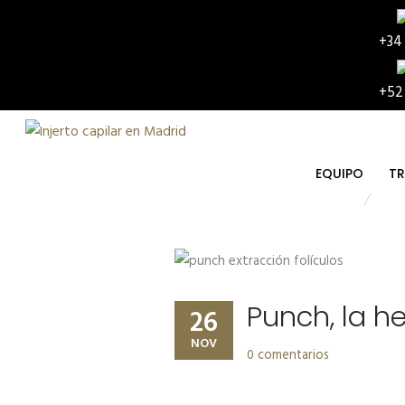
+34
+52
EQUIPO
TR
Punch, la h
26
NOV
0 comentarios