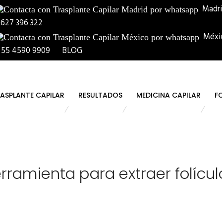
Madr
 627 396 322
Méxi
 55 4590 9909
BLOG
ASPLANTE CAPILAR
RESULTADOS
MEDICINA CAPILAR
F
erramienta para extraer folícul