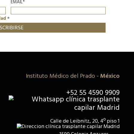
EMAIL*
dad
*
Instituto Médico del Prado
-
México
+52 55 4590 9909
Calle de Leibnitz, 20, 4º piso 1