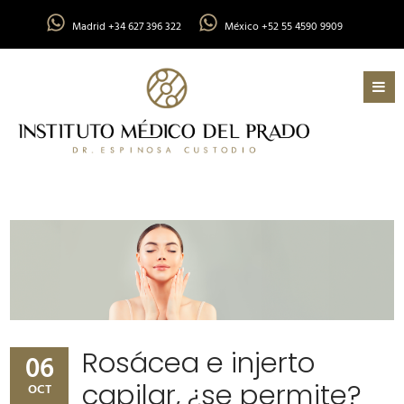
Madrid +34 627 396 322
México +52 55 4590 9909
Rosácea e injerto
06
capilar, ¿se permite?
OCT