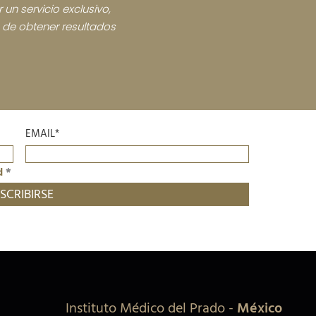
 un servicio exclusivo,
n de obtener resultados
EMAIL*
d
*
Instituto Médico del Prado
-
México