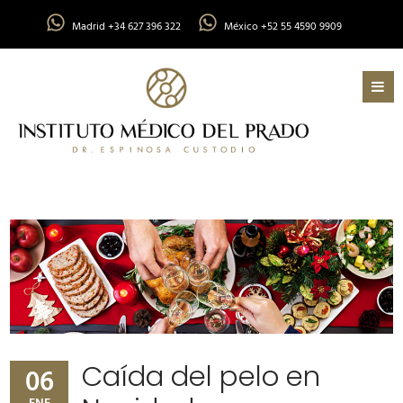
Madrid +34 627 396 322
México +52 55 4590 9909
Caída del pelo en
06