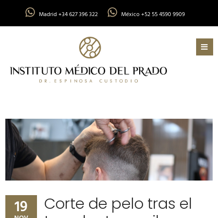
Madrid +34 627 396 322
México +52 55 4590 9909
Corte de pelo tras el
19