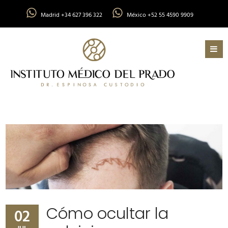
Madrid +34 627 396 322
México +52 55 4590 9909
Cómo ocultar la
02