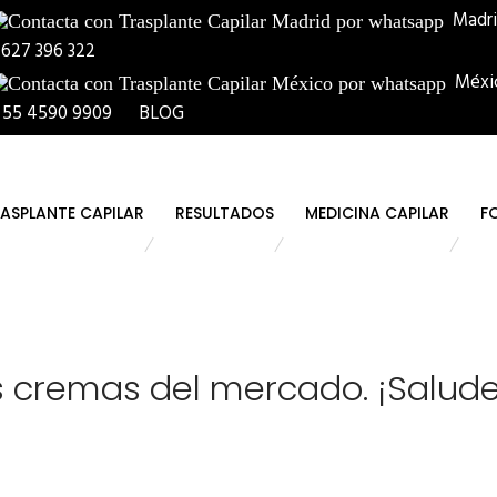
Madr
 627 396 322
Méxi
 55 4590 9909
BLOG
ASPLANTE CAPILAR
RESULTADOS
MEDICINA CAPILAR
F
 cremas del mercado. ¡Salude 