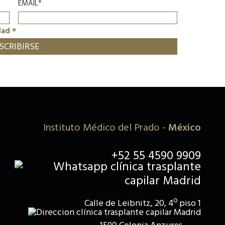
EMAIL*
dad
*
Instituto Médico del Prado
-
México
+52 55 4590 9909
Calle de Leibnitz, 20, 4º piso 1