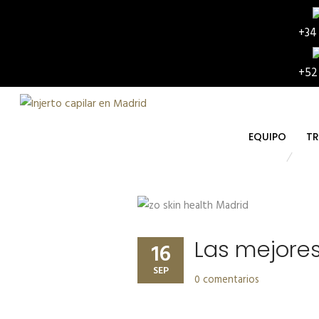
+34
+52
EQUIPO
TR
Las mejores
16
SEP
0 comentarios