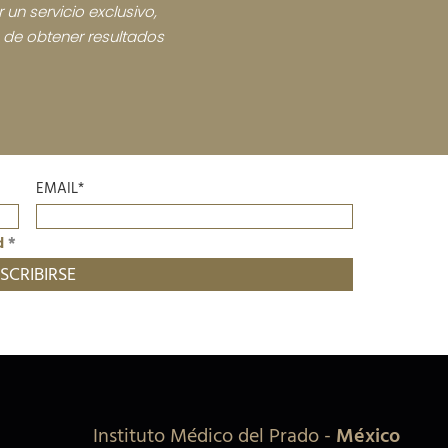
 un servicio exclusivo,
n de obtener resultados
EMAIL*
d
*
Instituto Médico del Prado
-
México