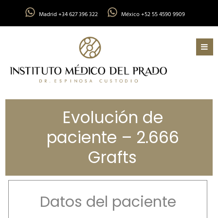
Madrid +34 627 396 322
México +52 55 4590 9909
Evolución de
paciente – 2.666
Grafts
Datos del paciente